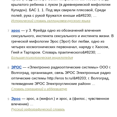
крылатого ребенка с луком (в древнеримской мифологии
Купидон). БАС 1. 1. Под звук свирели плясовой, Среди
полей, рука с рукой Кружатся юноши и&#8230; …
Исторический словарь галлицизмов русского языка
эрос
— у З. Фрейда одно из обозначений влечения
7
сексуального, инстинкта сексуального и инстинкта жизни. В
греческой мифологии Эрос (Эрот) бог любви, одно из
четырех космогонических первоначал, наряду с Хаосом,
Геей и Тартаром. Словарь практического&#8230; …
Большая психологическая энциклопедия
ЭРОС
— «Электронно радиооптические системы» ООО г.
8
Волгоград, организация, связь ЭРОС Электронные радио
оптические системы http://eros tv.ru/&#8203; г. Волгоград,
телевидение ЭРОС Электроуглинские районн …
Словарь сокращений и аббревиатур
Эрос
— эрос, а (мифол.) и эрос, а (филос.; чувственное
9
влечение) …
Русский орфографический словарь