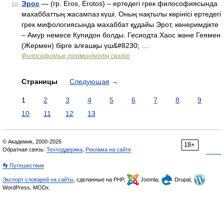
Эрос
— (гр. Еros, Еrotos) – ертедегі грек философиясында
10
махаббаттың жасампаз күші. Оның нақтылы көрінісі ертедегі
грек мифологиясында махаббат құдайы Эрот, көнеримдікте
– Амур немесе Купидон болды. Гесиодта Хаос және Геямен
(Жермен) бірге алғашқы үш&#8230; …
Философиялық терминдердің сөздігі
Страницы
Следующая
→
1
2
3
4
5
6
7
8
9
10
11
12
13
© Академик, 2000-2026
18+
Обратная связь:
Техподдержка
,
Реклама на сайте
👣 Путешествия
Экспорт словарей на сайты
, сделанные на PHP,
Joomla,
Drupal,
WordPress, MODx.