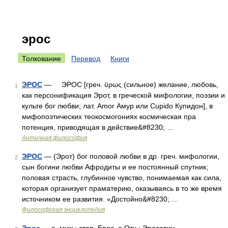
эрос
Толкование
Перевод
Книги
ЭРОС
— ЭРОС [греч. ϋρως (сильное) желание, любовь,
1
как персонификация Эрот, в греческой мифологии, поэзии и
культе бог любви; лат. Amor Амур или Cupido Купидон], в
мифопоэтических теокосмогониях космическая пра
потенция, приводящая в действие&#8230; …
Античная философия
ЭРОС
— (Эрот) бог половой любви в др. греч. мифологии,
2
сын богини любви Афродиты и ее постоянный спутник;
половая страсть, глубинное чувство, понимаемая как сила,
которая организует праматерию, оказываясь в то же время
источником ее развития. «Достойно&#8230; …
Философская энциклопедия