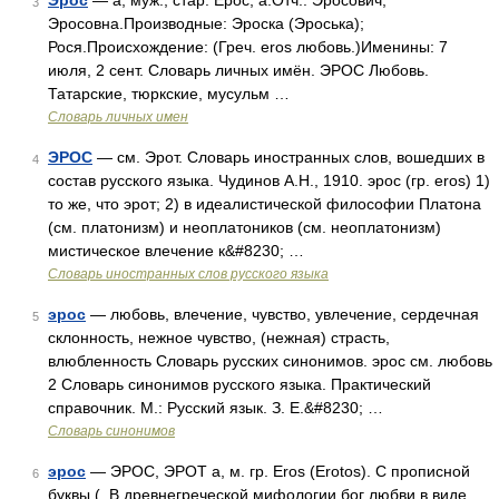
Эрос
— а, муж.; стар. Ерос, а.Отч.: Эросович,
3
Эросовна.Производные: Эроска (Эроська);
Рося.Происхождение: (Греч. eros любовь.)Именины: 7
июля, 2 сент. Словарь личных имён. ЭРОС Любовь.
Татарские, тюркские, мусульм …
Словарь личных имен
ЭРОС
— см. Эрот. Словарь иностранных слов, вошедших в
4
состав русского языка. Чудинов А.Н., 1910. эрос (гр. eros) 1)
то же, что эрот; 2) в идеалистической философии Платона
(см. платонизм) и неоплатоников (см. неоплатонизм)
мистическое влечение к&#8230; …
Словарь иностранных слов русского языка
эрос
— любовь, влечение, чувство, увлечение, сердечная
5
склонность, нежное чувство, (нежная) страсть,
влюбленность Словарь русских синонимов. эрос см. любовь
2 Словарь синонимов русского языка. Практический
справочник. М.: Русский язык. З. Е.&#8230; …
Словарь синонимов
эрос
— ЭРОС, ЭРОТ а, м. гр. Eros (Erotos). С прописной
6
буквы (. В древнегреческой мифологии бог любви в виде